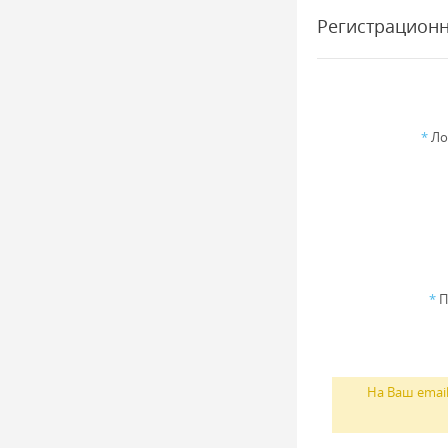
Регистрацион
*
Ло
*
П
На Ваш emai