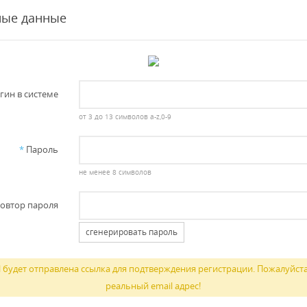
ные данные
гин в системе
от 3 до 13 символов a-z,0-9
*
Пароль
не менее 8 символов
овтор пароля
сгенерировать пароль
l будет отправлена ссылка для подтверждения регистрации. Пожалуйста
реальный email адрес!